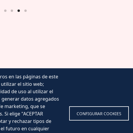
ros en las páginas de este
tilizar el sitio web;
Noticias
ad de uso al utilizar el
Eventos
ra generar datos agregados
Corporación Municipal
 de marketing, que se
Teléfonos de interés
s. Si elige "ACEPTAR
CONFIGURAR COOKIES
t
tar y rechazar tipos de
el futuro en cualquier