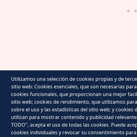
Utilizamos una selección de cookies propias y de terce
sitio web: Cookies esenciales, que son necesarias para u
Ayuntamiento de Berlangas de Roa
cookies funcionales, que proporcionan una mejor facilid
:
Calle Nueva 44 - 09316
sitio web; cookies de rendimiento, que utilizamos pa
:
947533051
sobre el uso y las estadísticas del sitio web; y cookies
:
utilizan para mostrar contenido y publicidad relevante
berlangasderoa@diputaciondeburgos.ne
TODO", acepta el uso de todas las cookies. Puede acep
cookies individuales y revocar su consentimiento para 