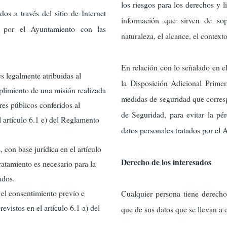
los riesgos para los derechos y li
os a través del sitio de Internet
información que sirven de sop
os por el Ayuntamiento con las
naturaleza, el alcance, el contexto
En relación con lo señalado en el
s legalmente atribuidas al
la Disposición Adicional Primer
plimiento de una misión realizada
medidas de seguridad que corres
res públicos conferidos al
de Seguridad, para evitar la pé
l artículo 6.1 e) del Reglamento
datos personales tratados por el
, con base jurídica en el artículo
Derecho de los interesados
atamiento es necesario para la
ados.
n el consentimiento previo e
Cualquier persona tiene derecho
evistos en el artículo 6.1 a) del
que de sus datos que se llevan a