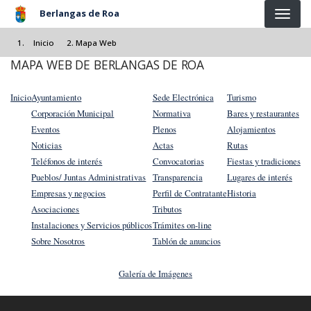
Pasar al contenido principal
Berlangas de Roa
Inicio
Mapa Web
MAPA WEB DE BERLANGAS DE ROA
Inicio
Ayuntamiento
Sede Electrónica
Turismo
Corporación Municipal
Normativa
Bares y restaurantes
Eventos
Plenos
Alojamientos
Noticias
Actas
Rutas
Teléfonos de interés
Convocatorias
Fiestas y tradiciones
Pueblos/ Juntas Administrativas
Transparencia
Lugares de interés
Empresas y negocios
Perfil de Contratante
Historia
Asociaciones
Tributos
Instalaciones y Servicios públicos
Trámites on-line
Sobre Nosotros
Tablón de anuncios
Galería de Imágenes