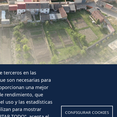
e terceros en las
que son necesarias para
proporcionan una mejor
Noticias
s de rendimiento, que
Eventos
l uso y las estadísticas
ilizan para mostrar
Corporación Municipal
CONFIGURAR COOKIES
EPTAR TODO", acepta el