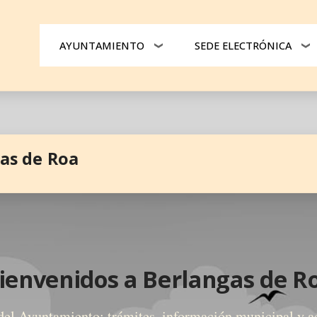
cipal
AYUNTAMIENTO
SEDE ELECTRÓNICA
as de Roa
ienvenidos a Berlangas de R
del Ayuntamiento: trámites, información municipal y a