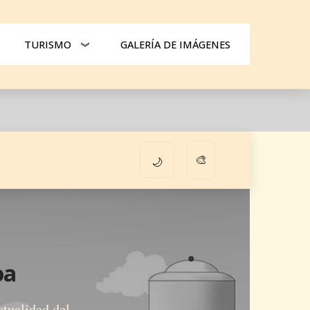
TURISMO
GALERÍA DE IMÁGENES
🎨
🌙
oa
ctualidad del