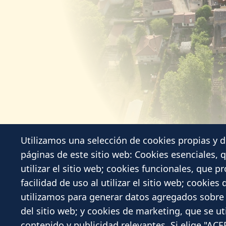
Utilizamos una selección de cookies propias y d
páginas de este sitio web: Cookies esenciales, 
utilizar el sitio web; cookies funcionales, que 
Ayuntamiento de Berlangas de Roa
facilidad de uso al utilizar el sitio web; cookie
:
Calle Nueva 44 - 09316
utilizamos para generar datos agregados sobre e
:
947533051
del sitio web; y cookies de marketing, que se ut
:
contenido y publicidad relevantes. Si elige "AC