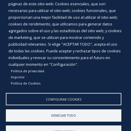
INICIAR SESIÓN
páginas de este sitio web: Cookies esenciales, que son
MAPA WEB
necesarias para utilizar el sitio web; cookies funcionales, que
proporcionan una mejor facilidad de uso al utilizar el sitio web;
cookies de rendimiento, que utilizamos para generar datos
agregados sobre el uso y las estadísticas del sitio web; y cookies
de marketing, que se utilizan para mostrar contenido y
publicidad relevantes. Si elige "ACEPTAR TODO", acepta el uso
de todas las cookies. Puede aceptar y rechazar tipos de cookies
individuales y revocar su consentimiento para el futuro en
cualquier momento en "Configuración".
Política de privacidad
Imprimir
Politica de Cookies
Aviso Legal
Política de privacidad
Política de Cookies
Declaración de accesibilidad
CONFIGURAR COOKIES
Diputación de Burgos
DENEGAR TODO